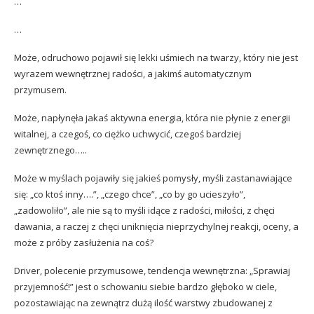
…
…
Może, odruchowo pojawił się lekki uśmiech na twarzy, który nie jest
wyrazem wewnętrznej radości, a jakimś automatycznym
przymusem.
Może, napłynęła jakaś aktywna energia, która nie płynie z energii
witalnej, a czegoś, co ciężko uchwycić, czegoś bardziej
zewnętrznego…..
Może w myślach pojawiły się jakieś pomysły, myśli zastanawiające
się: „co ktoś inny….”, „czego chce”, „co by go ucieszyło”,
„zadowoliło”, ale nie są to myśli idące z radości, miłości, z chęci
dawania, a raczej z chęci uniknięcia nieprzychylnej reakcji, oceny, a
może z próby zasłużenia na coś?
Driver, polecenie przymusowe, tendencja wewnętrzna: „Sprawiaj
przyjemność!” jest o schowaniu siebie bardzo głęboko w ciele,
pozostawiając na zewnątrz dużą ilość warstwy zbudowanej z