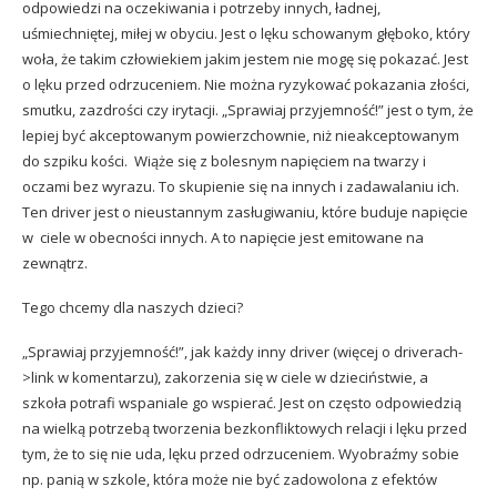
odpowiedzi na oczekiwania i potrzeby innych, ładnej,
uśmiechniętej, miłej w obyciu. Jest o lęku schowanym głęboko, który
woła, że takim człowiekiem jakim jestem nie mogę się pokazać. Jest
o lęku przed odrzuceniem. Nie można ryzykować pokazania złości,
smutku, zazdrości czy irytacji. „Sprawiaj przyjemność!” jest o tym, że
lepiej być akceptowanym powierzchownie, niż nieakceptowanym
do szpiku kości. Wiąże się z bolesnym napięciem na twarzy i
oczami bez wyrazu. To skupienie się na innych i zadawalaniu ich.
Ten driver jest o nieustannym zasługiwaniu, które buduje napięcie
w ciele w obecności innych. A to napięcie jest emitowane na
zewnątrz.
Tego chcemy dla naszych dzieci?
„Sprawiaj przyjemność!”, jak każdy inny driver (więcej o driverach-
>link w komentarzu), zakorzenia się w ciele w dzieciństwie, a
szkoła potrafi wspaniale go wspierać. Jest on często odpowiedzią
na wielką potrzebą tworzenia bezkonfliktowych relacji i lęku przed
tym, że to się nie uda, lęku przed odrzuceniem. Wyobraźmy sobie
np. panią w szkole, która może nie być zadowolona z efektów