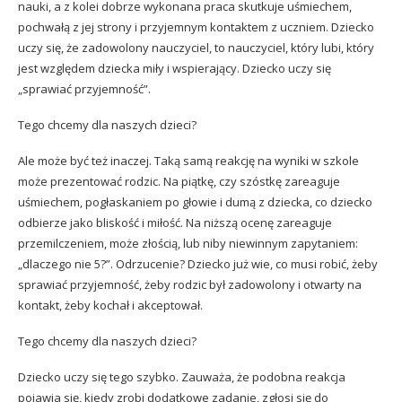
nauki, a z kolei dobrze wykonana praca skutkuje uśmiechem,
pochwałą z jej strony i przyjemnym kontaktem z uczniem. Dziecko
uczy się, że zadowolony nauczyciel, to nauczyciel, który lubi, który
jest względem dziecka miły i wspierający. Dziecko uczy się
„sprawiać przyjemność”.
Tego chcemy dla naszych dzieci?
Ale może być też inaczej. Taką samą reakcję na wyniki w szkole
może prezentować rodzic. Na piątkę, czy szóstkę zareaguje
uśmiechem, pogłaskaniem po głowie i dumą z dziecka, co dziecko
odbierze jako bliskość i miłość. Na niższą ocenę zareaguje
przemilczeniem, może złością, lub niby niewinnym zapytaniem:
„dlaczego nie 5?”. Odrzucenie? Dziecko już wie, co musi robić, żeby
sprawiać przyjemność, żeby rodzic był zadowolony i otwarty na
kontakt, żeby kochał i akceptował.
Tego chcemy dla naszych dzieci?
Dziecko uczy się tego szybko. Zauważa, że podobna reakcja
pojawia się, kiedy zrobi dodatkowe zadanie, zgłosi się do