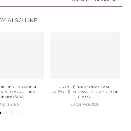
Y ALSO LIKE
NIE JEST BRAKIEM
PROSZĘ, PRZEPRASZAM,
IA. SPOKÓJ JEST
DZIĘKUJĘ. SŁOWA, KTÓRE CZUJE
C
JEMNOŚCIĄ
CIAŁO.
8 lipca 2026
30 czerwca 2026