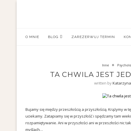
O MNIE
BLOG
ZAREZERWUJ TERMIN
KON
Inne
Psycholo
TA CHWILA JEST JED
written by
Katarzyna
Bujamy się między przeszłością a przyszłością. Krążymy w t
uciekamy. Zatapiamy się w przyszłość i spędzamy tam wieki
rozpamiętywanie. Ani w przyszłości ani w przeszłości nic ta
myślach…