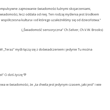
 kompulsywne zajmowanie świadomości luźnymi skojarzeniami,
świadomości, lecz oddala od niej. Ten rodzaj myślenia jest środkiem
 współczesna kultura i od którego uzależniliśmy się od dzieciństwa.”
(„Świadomość sensoryczna” Ch.Selver, Ch.V.W. Brooks)
W „Teraz” myśli łączą się z doświadczeniem i jedynie Tu można
t” Ci dziś życzę 💚
a w świadomości, że „ta chwila jest jedynym czasem, jaki jest” i wie