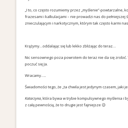
„I to, co często rozumiemy przez „myślenie”-powtarzalne,
frazesami i kalkulacjami – nie prowadzi nas do pełniejszej 
znieczulającym i narkotycznym, którym tak często karmi nas
Krążymy…oddalając się lub lekko zbliżając do teraz…
Nic sensownego poza powrotem do teraz nie da się zrobić. 
poczuć się Ja.
Wracamy…..
Świadomości tego, że „ta chwila jest jedynym czasem, jaki jes
Katarzyna
, która bywa w trybie kompulsywnego myślenia i byw
z całą pewnością, że to drugie jest fajniejsze 😉