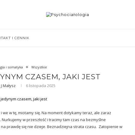
TAKT I CENNIK
gia i somatyka
Wszystkie
YNYM CZASEM, JAKI JEST
 J Małysz
6 listopada 2025
ę i we w tę, miotamy się. Na moment dotykamy teraz, ale zaraz
. Nurkujemy w przeszłość i tracimy tam czas na bezmyślne
k na prawdę się nie dzieje. Beznadziejna strata czasu. Zatopienie w