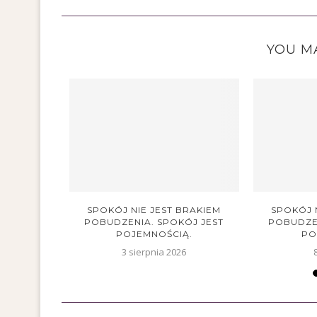
YOU MA
ZAJĄCE SIĘ
SPOKÓJ NIE JEST BRAKIEM
SPOKÓJ 
O...
POBUDZENIA. SPOKÓJ JEST
POBUDZEN
POJEMNOŚCIĄ.
PO
5
3 sierpnia 2026