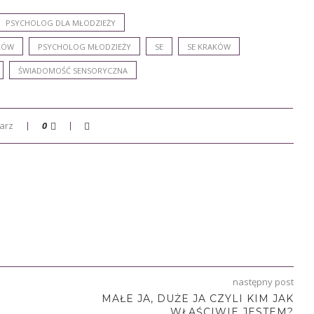
PSYCHOLOG DLA MŁODZIEŻY
KÓW
PSYCHOLOG MŁODZIEŻY
SE
SE KRAKÓW
ŚWIADOMOŚĆ SENSORYCZNA
arz
0
następny post
MAŁE JA, DUŻE JA CZYLI KIM JAK
WŁAŚCIWIE JESTEM?